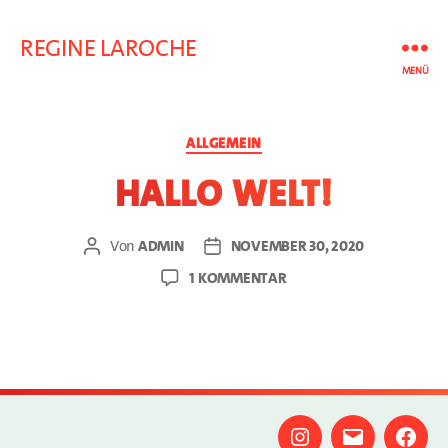
REGINE LAROCHE
MENÜ
Kategorien
ALLGEMEIN
Hallo Welt!
Von
admin
November 30, 2020
Beitragsautor
Beitragsdatum
zu
1 Kommentar
Hallo
Welt!